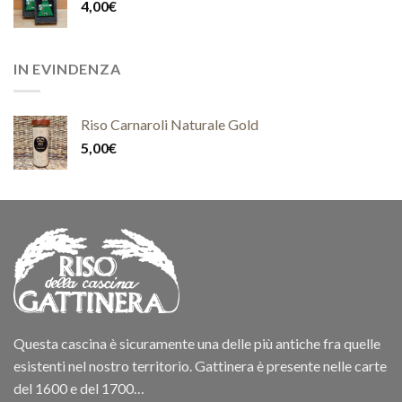
4,00
€
IN EVINDENZA
Riso Carnaroli Naturale Gold
5,00
€
Questa cascina è sicuramente una delle più antiche fra quelle
esistenti nel nostro territorio. Gattinera è presente nelle carte
del 1600 e del 1700…