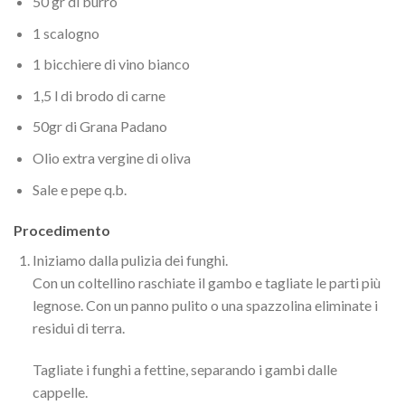
50 gr di burro
1 scalogno
1 bicchiere di vino bianco
1,5 l di brodo di carne
50gr di Grana Padano
Olio extra vergine di oliva
Sale e pepe q.b.
Procedimento
Iniziamo dalla pulizia dei funghi.
Con un coltellino raschiate il gambo e tagliate le parti più
legnose. Con un panno pulito o una spazzolina eliminate i
residui di terra.
Tagliate i funghi a fettine, separando i gambi dalle
cappelle.