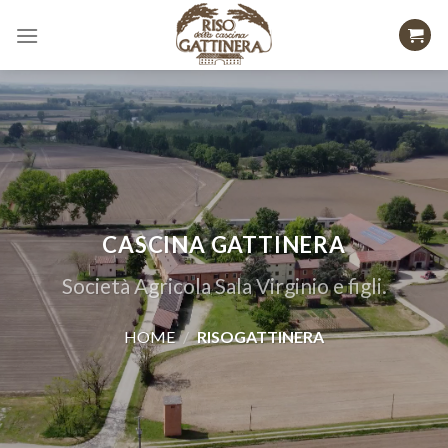
Skip
to
content
CASCINA GATTINERA
Società Agricola Sala Virginio e figli.
HOME
/
RISOGATTINERA