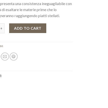
 presenta una consistenza ineguagliabile con
à di esaltare le materie prime che lo
eranno raggiungendo piatti stellati.
roli Naturale Gold quantity
ADD TO CART
iso
)