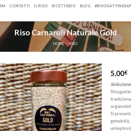
AM
CONTATTI
IL RISO
RICETTARIO
BLOG
#RISOGATTINERA
Riso Carnaroli Naturale Gold
HOME
/
RISO
5,00
€
Selezione
Risogattin
tradiziona
organolett
Si present
genuinità,
un’esplosi