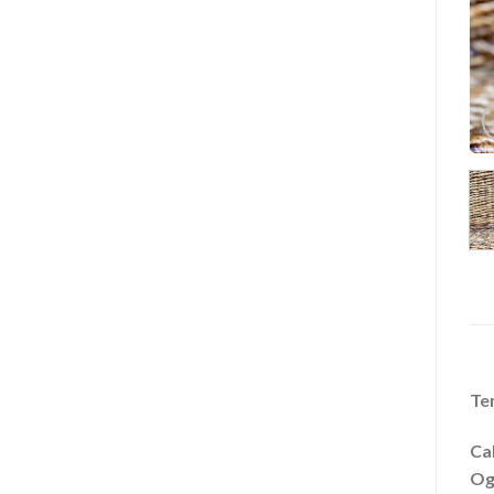
Te
Cal
Ogn