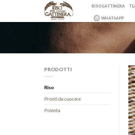
Skip
RISOGATTINERA
TE
to
content
WHATSAPP
PRODOTTI
Riso
Pronti da cuocere
Polenta