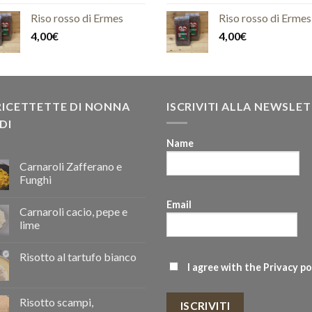
Riso rosso di Ermes
Riso rosso di Ermes
4,00
€
4,00
€
RICETTETTE DI NONNA
ISCRIVITI ALLA NEWSLE
DI
Name
Carnaroli Zafferano e
Funghi
Email
Carnaroli cacio, pepe e
lime
Risotto al tartufo bianco
I agree with the
Privacy po
Risotto scampi,
ISCRIVITI