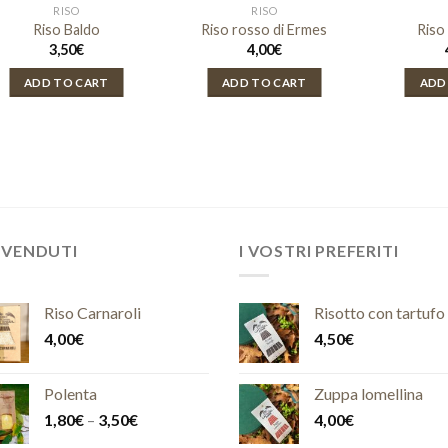
RISO
RISO
Riso Baldo
Riso rosso di Ermes
Riso
3,50
€
4,00
€
ADD TO CART
ADD TO CART
ADD
 VENDUTI
I VOSTRI PREFERITI
Riso Carnaroli
Risotto con tartufo
4,00
€
4,50
€
Polenta
Zuppa lomellina
1,80
€
–
3,50
€
4,00
€