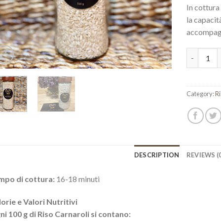
In cottura
la capacit
accompagn
Riso Carna
Category:
R
DESCRIPTION
REVIEWS (0
mpo di cottura:
16-18 minuti
orie e Valori Nutritivi
i 100 g di Riso Carnaroli si contano: