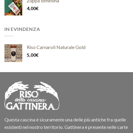
Zuppa lomellina
4,00
€
IN EVINDENZA
Riso Carnaroli Naturale Gold
5,00
€
Questa cascina è sicuramente una delle più antiche fra quelle
esistenti nel nostro territorio. Gattinera è presente nelle carte