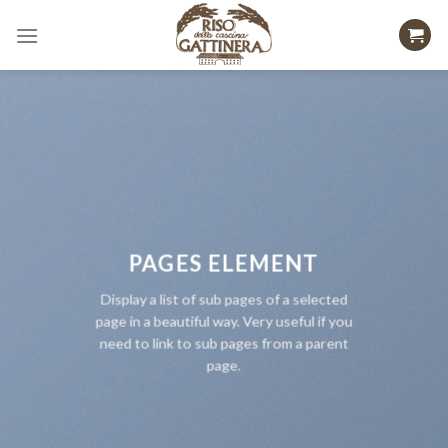
Skip
to
content
PAGES ELEMENT
Display a list of sub pages of a selected
page in a beautiful way. Very useful if you
need to link to sub pages from a parent
page.