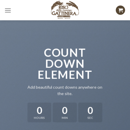
Skip
to
content
COUNT
DOWN
ELEMENT
Add beautiful count downs anywhere on
the site.
0
0
0
HOURS
MIN
SEC