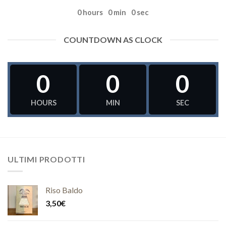
0
hours
0
min
0
sec
COUNTDOWN AS CLOCK
0
0
0
HOURS
MIN
SEC
ULTIMI PRODOTTI
Riso Baldo
3,50
€